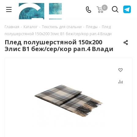
0
Главная
-
Каталог
-
Текстиль для спальни
-
Пледы
-
Плед
полушерстяной 150х200 Элис B1 беж/сер/кор рап.4 Влади
Плед полушерстяной 150х200
Элис B1 беж/сер/кор рап.4 Влади