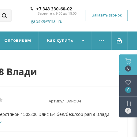
+7 343 330-60-02
Звоните с 9:00 до 18:00
Заказать звонок
gaos89@mail.ru
Оптовикам
Как купить
.8 Влади
0
0
Артикул:
Элис В4
0
ерстяной 150х200 Элис B4 бел/беж/кор рап.8 Влади