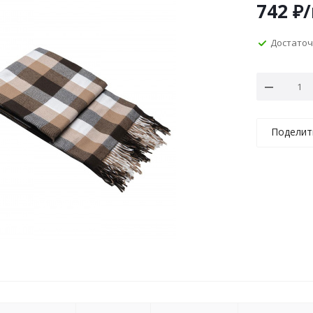
742
₽
Достато
Поделит