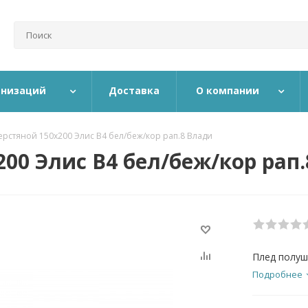
анизаций
Доставка
О компании
рстяной 150х200 Элис B4 бел/беж/кор рап.8 Влади
00 Элис B4 бел/беж/кор рап
Плед полуш
Подробнее