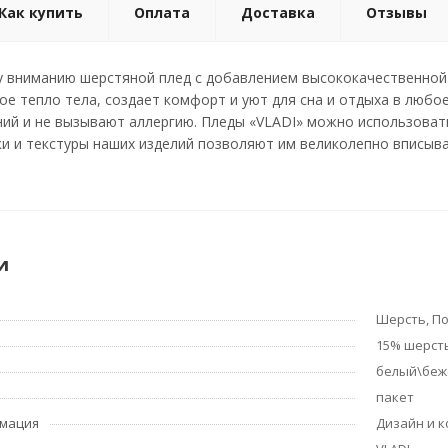
Как купить
Оплата
Доставка
Отзывы
 вниманию шерстяной плед с добавлением высококачественной 
ое тепло тела, создает комфорт и уют для сна и отдыха в люб
ий и не вызывают аллергию. Пледы «VLADI» можно использовать
и и текстуры наших изделий позволяют им великолепно вписыва
и
Шерсть, П
15% шерсть
белый\беж
пакет
рмация
Дизайн и к