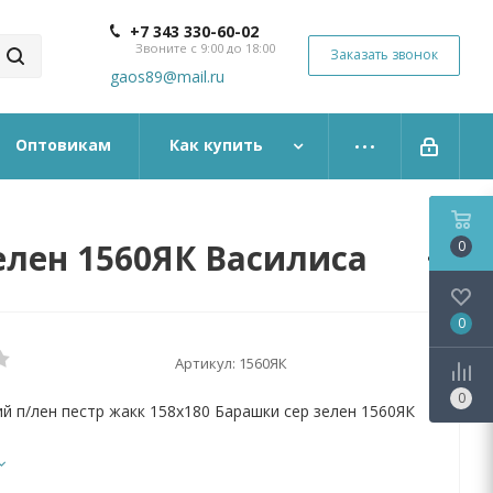
+7 343 330-60-02
Звоните с 9:00 до 18:00
Заказать звонок
gaos89@mail.ru
Оптовикам
Как купить
елен 1560ЯК Василиса
0
0
Артикул:
1560ЯК
0
ий п/лен пестр жакк 158х180 Барашки сер зелен 1560ЯК