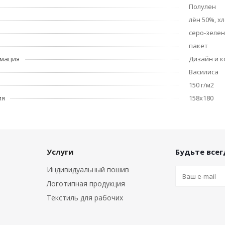
Полулен
лён 50%, х
серо-зеле
пакет
рмация
Дизайн и к
Василиса
150 г/м2
ия
158х180
Услуги
Будьте всегд
Индивидуальный пошив
Логотипная продукция
Текстиль для рабочих