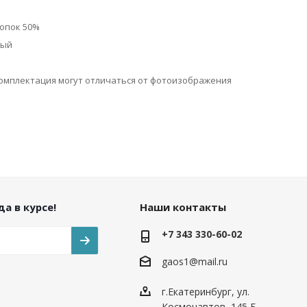
лопок 50%
ный
омплектация могут отличаться от фотоизображения
а в курсе!
Наши контакты
+7 343 330-60-02
gaos1@mail.ru
г.Екатеринбург, ул.
Космонавтов, 145 Б