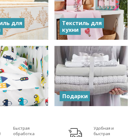
иль для
Текстиль для
ы
кухни
Подарки
Быстрая
Удобная и
обработка
быстрая