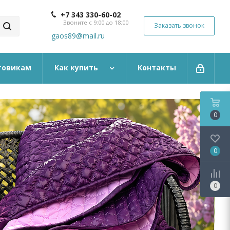
+7 343 330-60-02
Звоните с 9:00 до 18:00
Заказать звонок
gaos89@mail.ru
товикам
Как купить
Контакты
0
0
0