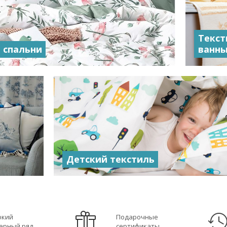
Текст
 спальни
ванн
Детский текстиль
окий
Подарочные
ерный ряд
сертификаты