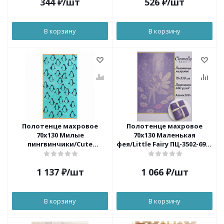
344
₽
/шт
526
₽
/шт
В корзину
В корзину
Полотенце махровое
Полотенце махровое
70х130 Милые
70х130 Маленькая
пингвинчики/Cute
фея/Little Fairy ПЦ-3502-6946
Penguins ПЦ-3502-6949
цв.10000 пл.460
цв.10000
1 137
₽
/шт
1 066
₽
/шт
В корзину
В корзину