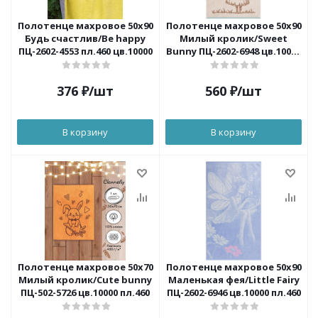
Полотенце махровое 50x90
Полотенце махровое 50x90
Будь счастлив/Be happy
Милый кролик/Sweet
ПЦ-2602-4553 пл.460 цв.10000
Bunny ПЦ-2602-6948 цв.10000
пл.460
376
₽
/шт
560
₽
/шт
В корзину
В корзину
Полотенце махровое 50х70
Полотенце махровое 50х90
Милый кролик/Cute bunny
Маленькая фея/Little Fairy
ПЦ-502-5726 цв.10000 пл.460
ПЦ-2602-6946 цв.10000 пл.460