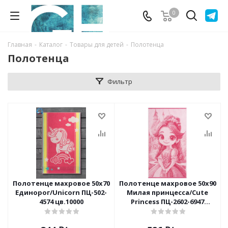
0
Главная
-
Каталог
-
Товары для детей
-
Полотенца
Полотенца
Фильтр
Полотенце махровое 50x70
Полотенце махровое 50х90
Единорог/Unicorn ПЦ-502-
Милая принцесса/Cute
4574 цв.10000
Princess ПЦ-2602-6947
цв.10000 пл.460