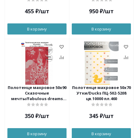
455
₽
/шт
950
₽
/шт
В корзину
В корзину
Полотенце махровое 50х90
Полотенце махровое 50x70
Сказочные
Утки/Ducks ПЦ-502-5208
мечты/Fabulous dreams
цв.10000 пл.460
ПЦ-2602-04652 пл.440
цв.10000 (4011)
350
₽
/шт
345
₽
/шт
В корзину
В корзину