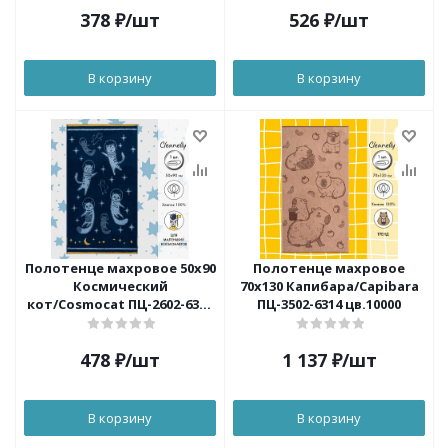
378
₽
/шт
526
₽
/шт
В корзину
В корзину
Полотенце махровое 50x90
Полотенце махровое
Космический
70х130 Капибара/Capibara
кот/Cosmocat ПЦ-2602-6347
ПЦ-3502-6314 цв.10000
пл.460 цв.10000
478
₽
/шт
1 137
₽
/шт
В корзину
В корзину