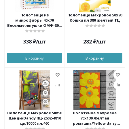
Полотенце из
Полотенце махровое 50х90
микрофибры 40х70
Кошки пл 380 желтый ТЦ
Веселые лягушки ОМФ-80 в
коробке Dinosti
338
₽
/шт
282
₽
/шт
В корзину
В корзину
Полотенце махровое 50x90
Полотенце махровое
Денди/Dandy ПЦ-2602-4810
70х130 Желтая
цв.10000 пл.460
ромашка/Yellow daisy
ПЦ-3502-4809 пл.460 цв.10000