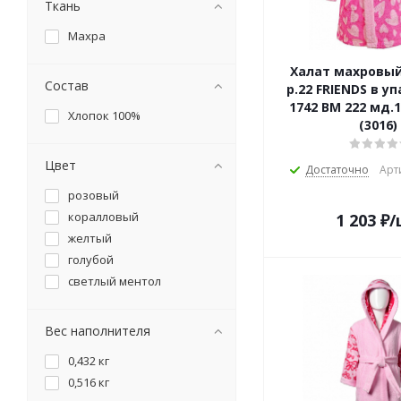
Ткань
Махра
Халат махровы
Состав
р.22 FRIENDS в уп
1742 ВМ 222 мд.1
Хлопок 100%
(3016)
Цвет
Достаточно
Арт
розовый
коралловый
1 203
₽
/
желтый
голубой
светлый ментол
Вес наполнителя
0,432 кг
0,516 кг