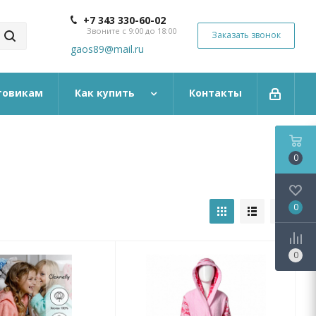
+7 343 330-60-02
Звоните с 9:00 до 18:00
Заказать звонок
gaos89@mail.ru
товикам
Как купить
Контакты
0
0
0