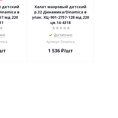
й детский
Халат махровый детский
inamica в
р.32 Динамика/Dinamica в
57 мд.220
упак. ХЦ-901-2757-128 мд.220
11
цв.14-4318
чно
Достаточно
amica
Артикул: Dinamica
шт
1 536
₽
/шт