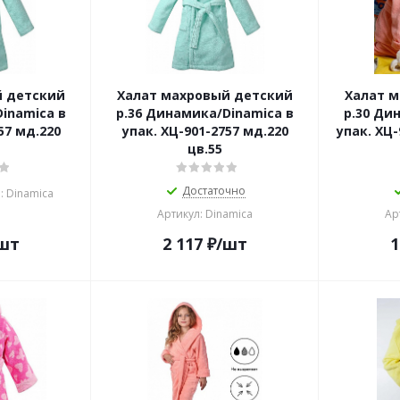
й детский
Халат махровый детский
Халат 
inamica в
р.36 Динамика/Dinamica в
р.30 Ди
57 мд.220
упак. ХЦ-901-2757 мд.220
упак. ХЦ-
цв.55
Достаточно
: Dinamica
Артикул: Dinamica
Ар
шт
2 117
₽
/шт
1