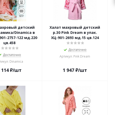
махровый детский
Халат махровый детский
намика/Dinamica в
р.30 Pink Dream в упак.
901-2757-122 мд.220
ХЦ-901-2693 мд.15 цв.124
цв.458
Достаточно
Достаточно
Артикул: Pink Dream
тикул: Dinamica
 114
₽
/шт
1 947
₽
/шт