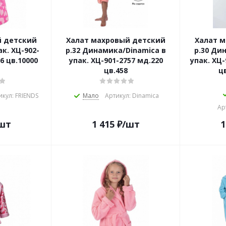
й детский
Халат махровый детский
Халат 
ак. ХЦ-902-
р.32 Динамика/Dinamica в
р.30 Ди
6 цв.10000
упак. ХЦ-901-2757 мд.220
упак. ХЦ-
цв.458
ц
икул: FRIENDS
Мало
Артикул: Dinamica
Ар
шт
1 415
₽
/шт
1