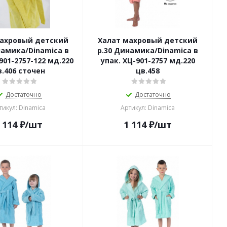
махровый детский
Халат махровый детский
намика/Dinamica в
р.30 Динамика/Dinamica в
901-2757-122 мд.220
упак. ХЦ-901-2757 мд.220
в.406 сточен
цв.458
Достаточно
Достаточно
тикул: Dinamica
Артикул: Dinamica
 114
₽
/шт
1 114
₽
/шт