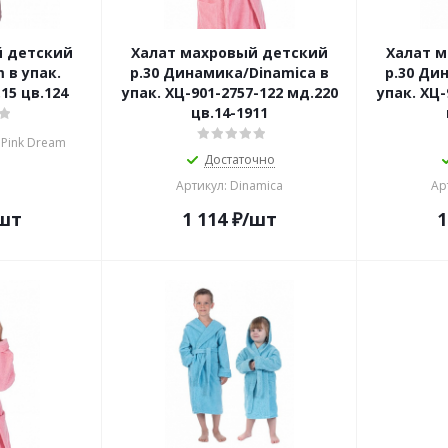
й детский
Халат махровый детский
Халат 
m в упак.
р.30 Динамика/Dinamica в
р.30 Ди
15 цв.124
упак. ХЦ-901-2757-122 мд.220
упак. ХЦ-
цв.14-1911
 Pink Dream
Достаточно
Артикул: Dinamica
Ар
шт
1 114
₽
/шт
1