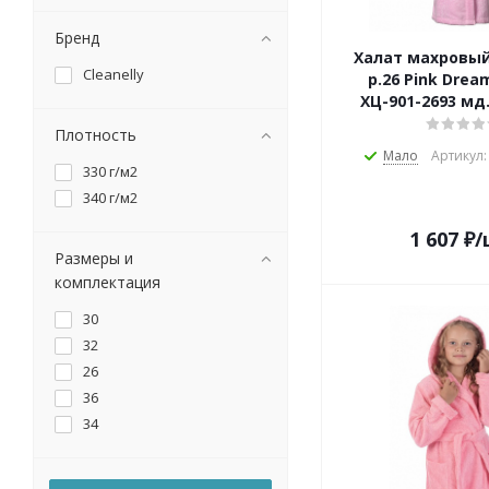
Бренд
Халат махровы
Cleanelly
р.26 Pink Drea
ХЦ-901-2693 мд.
Плотность
Мало
Артикул:
330 г/м2
340 г/м2
1 607
₽
/
Размеры и
комплектация
30
32
26
36
34