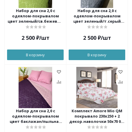
Набор для сна 2,0 с
Набор для сна 2,0 с
одеялом-покрывалом
одеялом-покрывалом
цвет зеленый/св.бежевый
цвет зеленый/т.серый
ОРХИДЕЯ
ОРХИДЕЯ
2 500
₽
/шт
2 500
₽
/шт
В корзину
В корзину
Набор для сна 2,0 с
Комплект Amore Mio QM
одеялом-покрывалом
покрывало 230х250 + 2
цвет баклажан/пыльная
декор.наволочки 50х70 018
роза ОРХИДЕЯ
Absolute