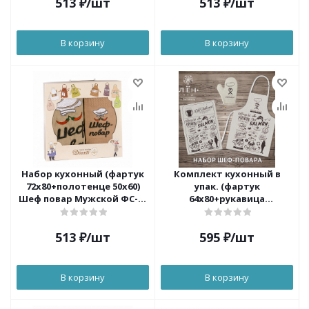
513
₽
/шт
513
₽
/шт
В корзину
В корзину
Набор кухонный (фартук
Комплект кухонный в
72х80+полотенце 50х60)
упак. (фартук
Шеф повар Мужской ФС-28
64х80+рукавица
в коробке Dinosti
18х30+полотенце 47х61) п/
лен наб Шеф-повар
513
₽
/шт
595
₽
/шт
Василиса
В корзину
В корзину