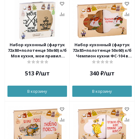
Набор кухонный (фартук
Набор кухонный (фартук
72х80+полотенце 50х60) х/б
72х85+полотенце 50х60) х/б
Моя кухня, мои правила
Чемпион кухни ФС-104 в
ФС-21 в коробке Dinosti
коробке Dinosti
513
₽
/шт
340
₽
/шт
В корзину
В корзину