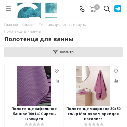
0
Главная
-
Каталог
-
Текстиль для ванны и сауны
-
Полотенца для ванны
Полотенца для ванны
Фильтр
Полотенце вафельное
Полотенце махровое 30х50
банное 70х140 Сирень
гл/кр Монохром орхидея
Орхидея
Василиса