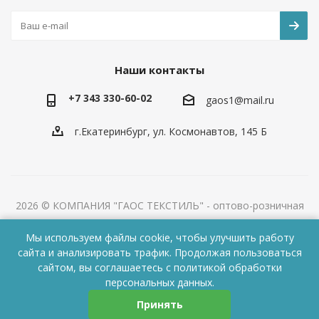
Наши контакты
+7 343 330-60-02
gaos1@mail.ru
г.Екатеринбург, ул. Космонавтов, 145 Б
2026 © КОМПАНИЯ "ГАОС ТЕКСТИЛЬ" - оптово-розничная
компания домашнего текстиля.
Все права защищены. Любое копирование и
Мы используем файлы cookie, чтобы улучшить работу
сайта и анализировать трафик. Продолжая пользоваться
воспроизведение, в том числе, частичное, без разрешения
сайтом, вы соглашаетесь с
политикой обработки
правообладателя запрещено!
персональных данных.
Принять