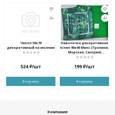
Чехол 50х70
Наволочка декоративная
декоративный на молнии
п/лен 40х40 Микс (Тропики,
Морская, Сангрия)
175014/06с-68ЯК Василиса
524
₽
/шт
199
₽
/шт
В корзину
В корзину
Компания