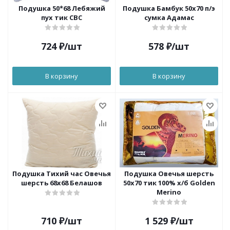
Подушка 50*68 Лебяжий
Подушка Бамбук 50х70 п/э
пух тик СВС
сумка Адамас
724
₽
/шт
578
₽
/шт
В корзину
В корзину
Подушка Тихий час Овечья
Подушка Овечья шерсть
шерсть 68х68 Белашов
50х70 тик 100% х/б Golden
Merino
710
₽
/шт
1 529
₽
/шт