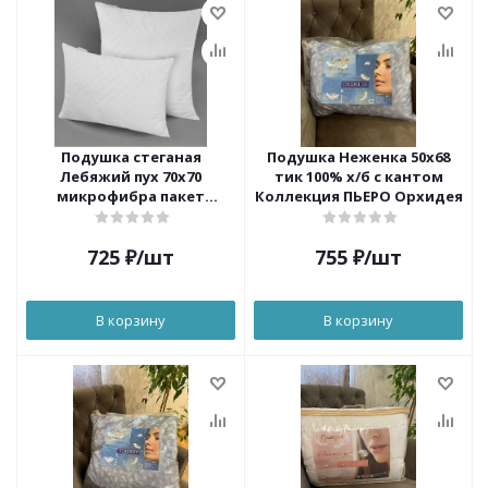
Подушка стеганая
Подушка Неженка 50х68
Лебяжий пух 70х70
тик 100% х/б с кантом
микрофибра пакет
Коллекция ПЬЕРО Орхидея
КОМФОРТ Орхидея АКЦИЯ
725
₽
/шт
755
₽
/шт
В корзину
В корзину