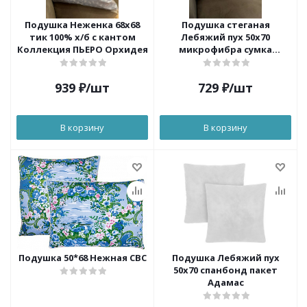
Подушка Неженка 68х68
Подушка стеганая
тик 100% х/б с кантом
Лебяжий пух 50х70
Коллекция ПЬЕРО Орхидея
микрофибра сумка
КОМФОРТ Орхидея
939
₽
/шт
729
₽
/шт
В корзину
В корзину
Подушка 50*68 Нежная СВС
Подушка Лебяжий пух
50х70 спанбонд пакет
Адамас