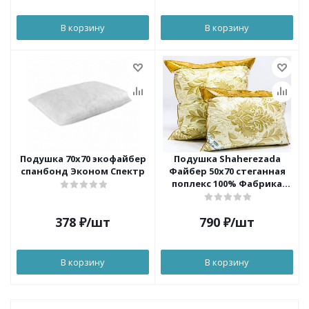
В корзину
В корзину
Подушка 70х70 экофайбер
Подушка Shaherezada
спанбонд Эконом Спектр
Файбер 50х70 стеганная
поплекс 100% Фабрика
снов
378
₽
/шт
790
₽
/шт
В корзину
В корзину