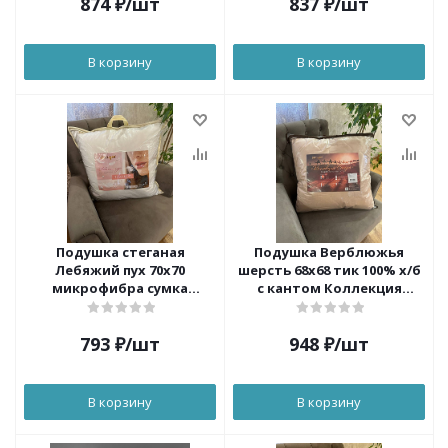
874
₽
/шт
837
₽
/шт
В корзину
В корзину
Подушка стеганая
Подушка Верблюжья
Лебяжий пух 70х70
шерсть 68х68 тик 100% х/б
микрофибра сумка
с кантом Коллекция
КОМФОРТ Орхидея
САХАРА Люкс Орхидея
793
₽
/шт
948
₽
/шт
В корзину
В корзину