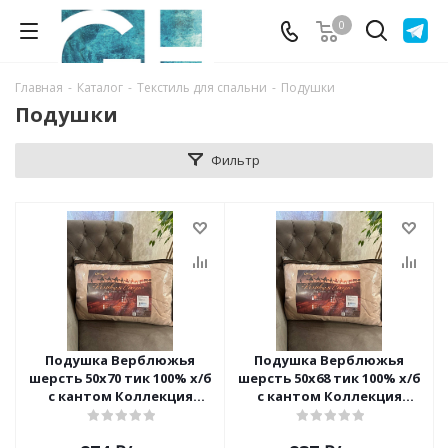
0
Главная
-
Каталог
-
Текстиль для спальни
-
Подушки
Подушки
Фильтр
Подушка Верблюжья
Подушка Верблюжья
шерсть 50х70 тик 100% х/б
шерсть 50х68 тик 100% х/б
с кантом Коллекция
с кантом Коллекция
САХАРА Люкс Орхидея
САХАРА Люкс Орхидея